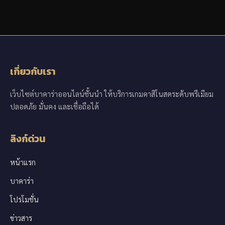
เกี่ยวกับเรา
เว็บไซต์บาคาร่าออนไลน์ชั้นนำ ให้บริการเกมคาสิโนสดระดับพรีเมียม
ปลอดภัย มั่นคง และเชื่อถือได้
ลิงก์ด่วน
หน้าแรก
บาคาร่า
โปรโมชั่น
ข่าวสาร