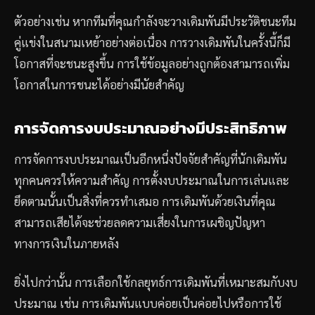
ตัวอย่างเช่น หากทีมที่คุณกำลังจะวางเดิมพันมีประวัติชนะทีม
คู่แข่งในสนามเหย้าอย่างต่อเนื่อง การวางเดิมพันในครั้งนี้ก็มี
โอกาสที่จะชนะสูงขึ้น การใช้ข้อมูลอย่างถูกต้องสามารถเพิ่ม
โอกาสในการชนะได้อย่างมีนัยสำคัญ
การจัดการงบประมาณอย่างมีประสิทธิภาพ
การจัดการงบประมาณเป็นอีกหนึ่งปัจจัยสำคัญที่นักเดิมพัน
ทุกคนควรให้ความสำคัญ การตั้งงบประมาณในการเล่นและ
ยึดตามนั้นเป็นสิ่งที่ควรทำเสมอ การเดิมพันด้วยเงินที่คุณ
สามารถเสียได้จะช่วยลดความเสี่ยงในการเผชิญปัญหา
ทางการเงินในภายหลัง
ยิ่งไปกว่านั้น การเลือกใช้กลยุทธ์การเดิมพันที่เหมาะสมกับงบ
ประมาณ เช่น การเดิมพันแบบค่อยเป็นค่อยไปหรือการใช้