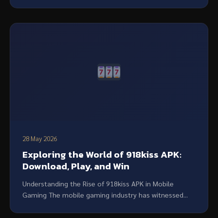
28 May 2026
Exploring the World of 918kiss APK:
Download, Play, and Win
Understanding the Rise of 918kiss APK in Mobile
Gaming The mobile gaming industry has witnessed...