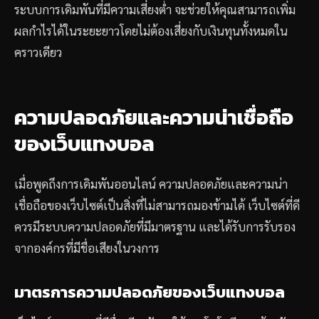
ระบบการเดิมพันที่มีความเสี่ยงต่ำ จะช่วยให้คุณสามารถเพิ่ม
ผลกำไรได้ในระยะยาวโดยไม่ต้องเสี่ยงกับเงินทุนทั้งหมดใน
คราวเดียว
ความปลอดภัยและความน่าเชื่อถือ
ของเว็บแทงบอล
เมื่อพูดถึงการเดิมพันออนไลน์ ความปลอดภัยและความน่า
เชื่อถือของเว็บไซต์เป็นสิ่งที่ไม่สามารถมองข้ามได้ เว็บไซต์ที่ดี
ควรมีระบบความปลอดภัยที่มีมาตรฐาน และได้รับการรับรอง
จากองค์กรที่มีชื่อเสียงในวงการ
มาตรการความปลอดภัยของเว็บแทงบอล