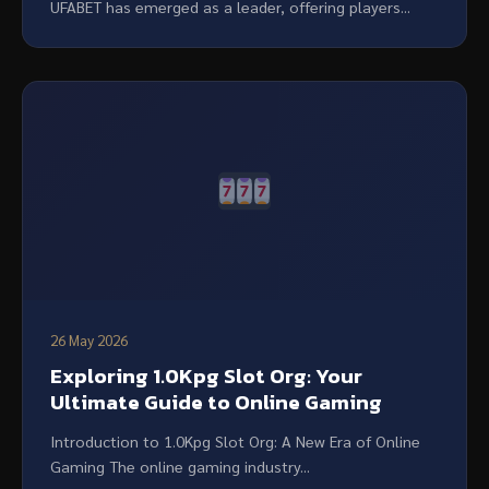
UFABET has emerged as a leader, offering players...
26 May 2026
Exploring 1.0Kpg Slot Org: Your
Ultimate Guide to Online Gaming
Introduction to 1.0Kpg Slot Org: A New Era of Online
Gaming The online gaming industry...