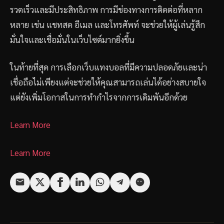
รวดเร็วและมีประสิทธิภาพ การมีช่องทางการติดต่อที่หลาก
หลาย เช่น แชทสด อีเมล และโทรศัพท์ จะช่วยให้ผู้เล่นรู้สึก
มั่นใจและเชื่อมั่นในเว็บไซต์มากยิ่งขึ้น
ในท้ายที่สุด การเลือกเว็บแทงบอลที่มีความปลอดภัยและน่า
เชื่อถือไม่เพียงแต่จะช่วยให้คุณสามารถเล่นได้อย่างสบายใจ
แต่ยังเพิ่มโอกาสในการทำกำไรจากการเดิมพันอีกด้วย
Learn More
Learn More