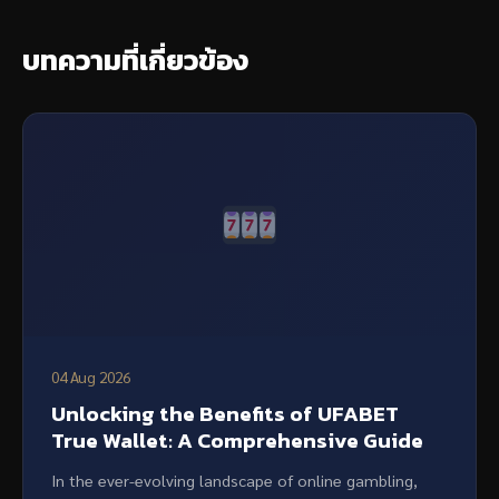
บทความที่เกี่ยวข้อง
04 Aug 2026
Unlocking the Benefits of UFABET
True Wallet: A Comprehensive Guide
In the ever-evolving landscape of online gambling,