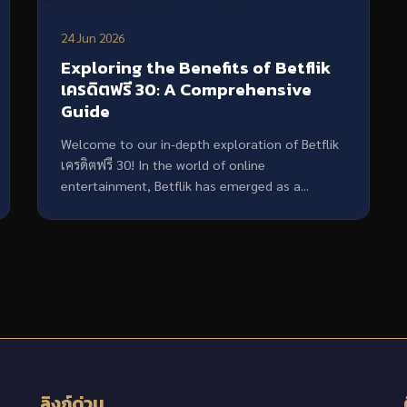
24 Jun 2026
Exploring the Benefits of Betflik
เครดิตฟรี 30: A Comprehensive
Guide
Welcome to our in-depth exploration of Betflik
เครดิตฟรี 30! In the world of online
entertainment, Betflik has emerged as a...
ลิงก์ด่วน