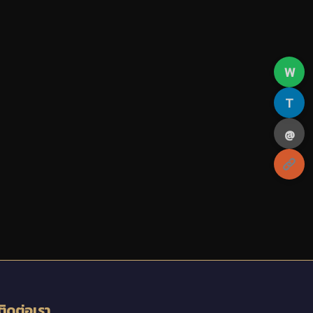
W
T
@
ติดต่อเรา