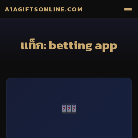
A1AGIFTSONLINE.COM
แท็ก: betting app