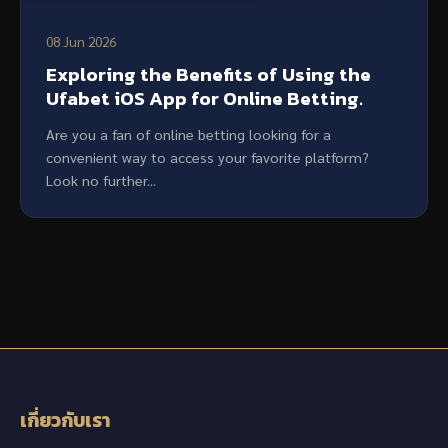
08 Jun 2026
Exploring the Benefits of Using the
Ufabet iOS App for Online Betting.
Are you a fan of online betting looking for a
convenient way to access your favorite platform?
Look no further...
เกี่ยวกับเรา