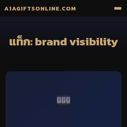
A1AGIFTSONLINE.COM
แท็ก: brand visibility