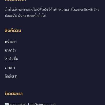
เว็บไซต์บาคาร่าออนไลน์ชั้นนำ ให้บริการเกมคาสิโนสดระดับพรีเมียม
ปลอดภัย มั่นคง และเชื่อถือได้
ลิงก์ด่วน
หน้าแรก
บาคาร่า
โปรโมชั่น
ข่าวสาร
ติดต่อเรา
ติดต่อเรา
support@a1agiftsonline.com