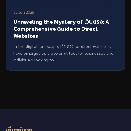
13 Jun 2026
Unraveling the Mystery of เว็บตรง: A
Comprehensive Guide to Direct
Websites
In the digital landscape, เว็บตรง, or direct websites,
have emerged as a powerful tool for businesses and
individuals looking to...
เกี่ยวกับเรา