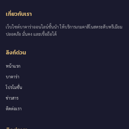
เกี่ยวกับเรา
เว็บไซต์บาคาร่าออนไลน์ชั้นนำ ให้บริการเกมคาสิโนสดระดับพรีเมียม
ปลอดภัย มั่นคง และเชื่อถือได้
ลิงก์ด่วน
หน้าแรก
บาคาร่า
โปรโมชั่น
ข่าวสาร
ติดต่อเรา