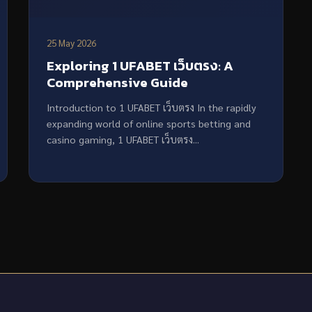
25 May 2026
Exploring 1 UFABET เว็บตรง: A
Comprehensive Guide
Introduction to 1 UFABET เว็บตรง In the rapidly
expanding world of online sports betting and
casino gaming, 1 UFABET เว็บตรง...