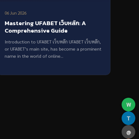
06 Jun 2026
Mastering UFABET เว็บหลัก: A
Comprehensive Guide
Introduction to UFABET เว็บหลัก UFABET เว็บหลัก,
or UFABET’s main site, has become a prominent
name in the world of online...
W
T
@