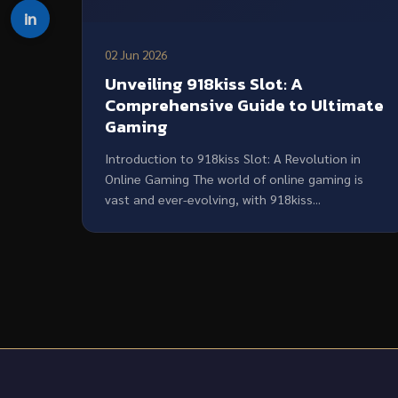
in
02 Jun 2026
Unveiling 918kiss Slot: A
Comprehensive Guide to Ultimate
Gaming
Introduction to 918kiss Slot: A Revolution in
Online Gaming The world of online gaming is
vast and ever-evolving, with 918kiss...