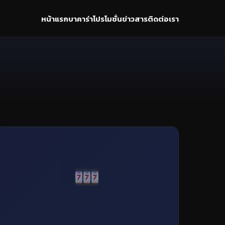
หน้าแรก
บาคาร่า
โปรโมชั่น
ข่าวสาร
ติดต่อเรา