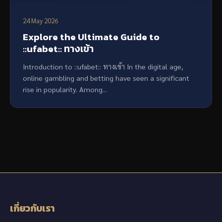
24 May 2026
Explore the Ultimate Guide to
::ufabet:: ทางเข้า
Introduction to ::ufabet:: ทางเข้า In the digital age,
online gambling and betting have seen a significant
rise in popularity. Among...
เกี่ยวกับเรา