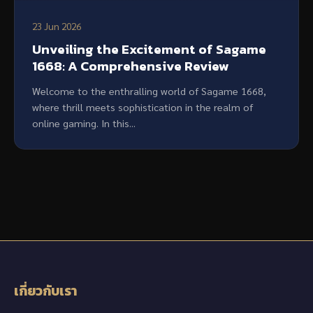
23 Jun 2026
Unveiling the Excitement of Sagame
1668: A Comprehensive Review
Welcome to the enthralling world of Sagame 1668,
where thrill meets sophistication in the realm of
online gaming. In this...
เกี่ยวกับเรา