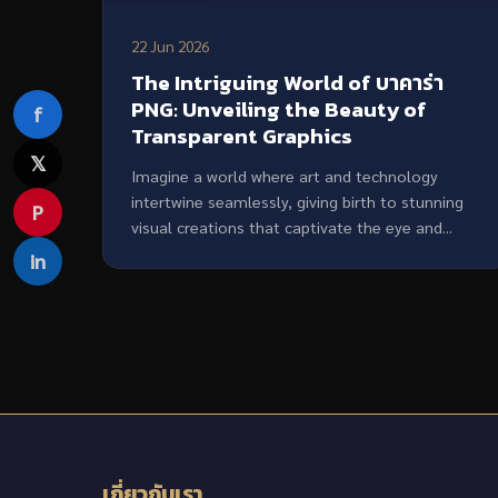
22 Jun 2026
The Intriguing World of บาคาร่า
PNG: Unveiling the Beauty of
f
Transparent Graphics
𝕏
Imagine a world where art and technology
intertwine seamlessly, giving birth to stunning
P
visual creations that captivate the eye and...
in
เกี่ยวกับเรา