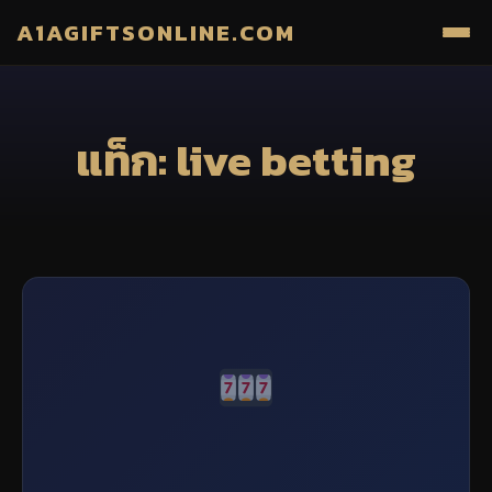
A1AGIFTSONLINE.COM
แท็ก: live betting