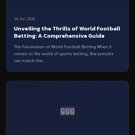
16 Jun 2026
Unveiling the Thrills of World Football
Betting: A Comprehensive Guide
The Fascination of World Football Betting When it
comes to the world of sports betting, few pursuits
can match the...