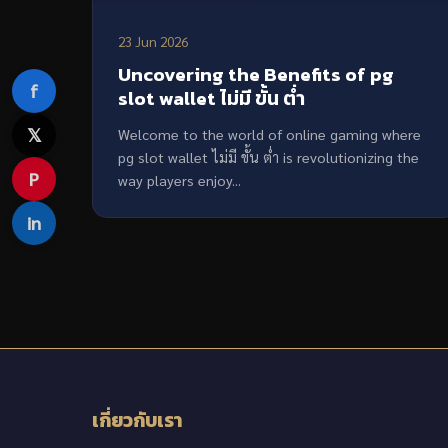
23 Jun 2026
Uncovering the Benefits of pg
f
slot wallet ไม่มี ขั้น ตํ่า
𝕏
Welcome to the world of online gaming where
pg slot wallet ไม่มี ขั้น ตํ่า is revolutionizing the
P
way players enjoy...
in
เกี่ยวกับเรา