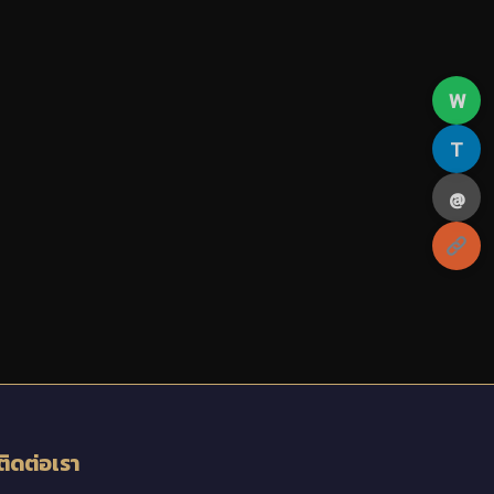
W
T
@
ติดต่อเรา