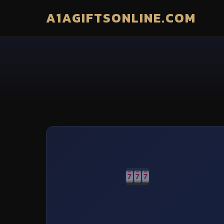
A1AGIFTSONLINE.COM