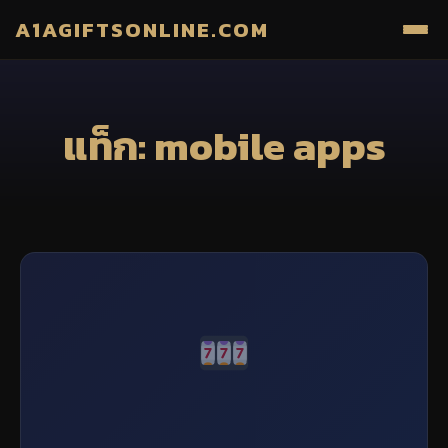
A1AGIFTSONLINE.COM
แท็ก: mobile apps