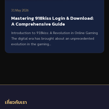
31 May 2026
Mastering 918kiss Login & Download:
A Comprehensive Guide
Introduction to 918kiss: A Revolution in Online Gaming
The digital era has brought about an unprecedented
evolution in the gaming...
เกี่ยวกับเรา