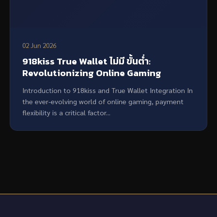
02 Jun 2026
918kiss True Wallet ไม่มี ขั้นต่ำ:
Revolutionizing Online Gaming
Introduction to 918kiss and True Wallet Integration In
the ever-evolving world of online gaming, payment
flexibility is a critical factor...