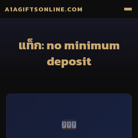
A1AGIFTSONLINE.COM
แท็ก: no minimum
deposit