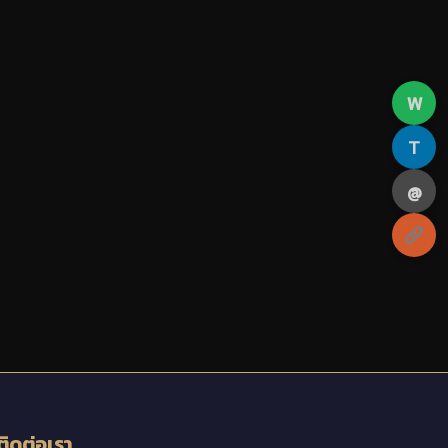
W
T
@
ติดต่อเรา