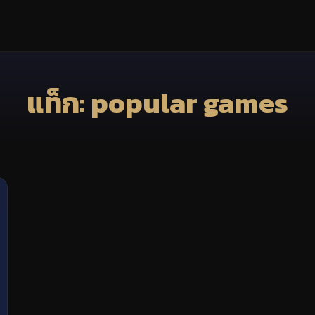
แท็ก: popular games