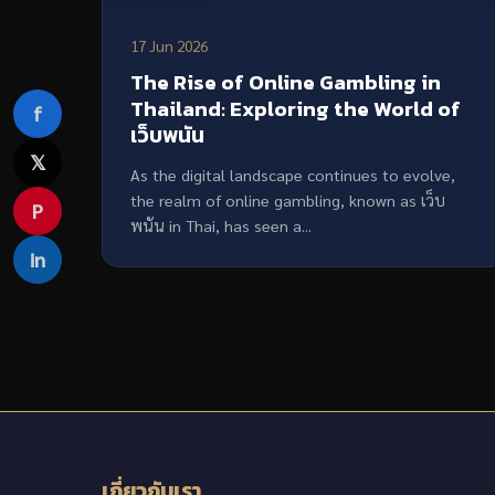
17 Jun 2026
The Rise of Online Gambling in
Thailand: Exploring the World of
f
เว็บพนัน
𝕏
As the digital landscape continues to evolve,
the realm of online gambling, known as เว็บ
P
พนัน in Thai, has seen a...
in
เกี่ยวกับเรา