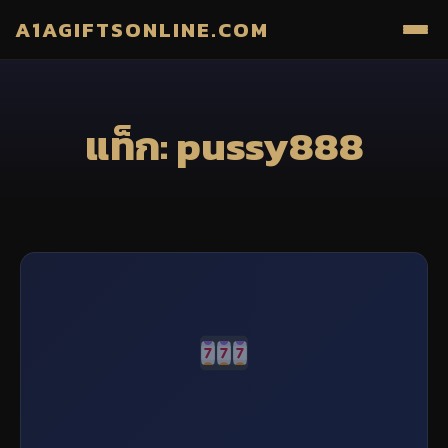
A1AGIFTSONLINE.COM
แท็ก: pussy888