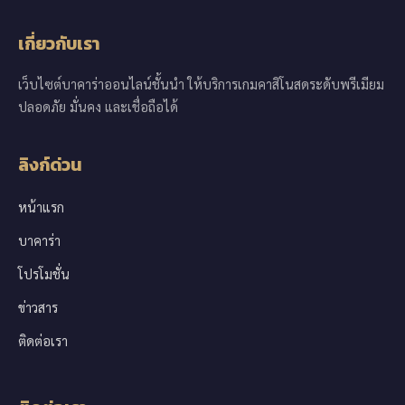
เกี่ยวกับเรา
เว็บไซต์บาคาร่าออนไลน์ชั้นนำ ให้บริการเกมคาสิโนสดระดับพรีเมียม
ปลอดภัย มั่นคง และเชื่อถือได้
ลิงก์ด่วน
หน้าแรก
บาคาร่า
โปรโมชั่น
ข่าวสาร
ติดต่อเรา