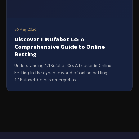
26 May 2026
Discover 1.1Kufabet Co: A
Comprehensive Guide to Online
Betting
Understanding 1.1Kufabet Co: A Leader in Online
Betting In the dynamic world of online betting,
1.1Kufabet Co has emerged as...