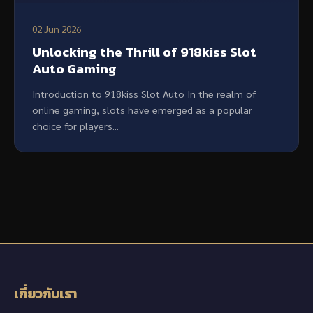
02 Jun 2026
Unlocking the Thrill of 918kiss Slot
Auto Gaming
Introduction to 918kiss Slot Auto In the realm of
online gaming, slots have emerged as a popular
choice for players...
เกี่ยวกับเรา