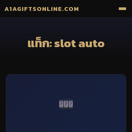
A1AGIFTSONLINE.COM
แท็ก: slot auto