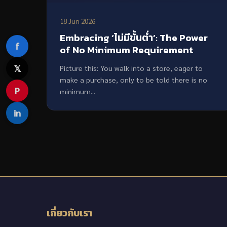
18 Jun 2026
Embracing ‘ไม่มีขั้นต่ำ’: The Power
f
of No Minimum Requirement
𝕏
Picture this: You walk into a store, eager to
make a purchase, only to be told there is no
P
minimum...
in
เกี่ยวกับเรา