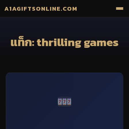
A1AGIFTSONLINE.COM
แท็ก: thrilling games