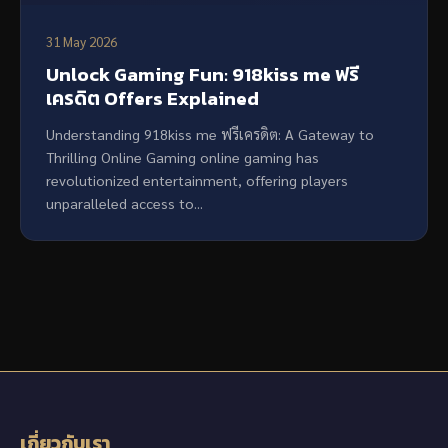
31 May 2026
Unlock Gaming Fun: 918kiss me ฟรี
เครดิต Offers Explained
Understanding 918kiss me ฟรีเครดิต: A Gateway to
Thrilling Online Gaming online gaming has
revolutionized entertainment, offering players
unparalleled access to...
เกี่ยวกับเรา