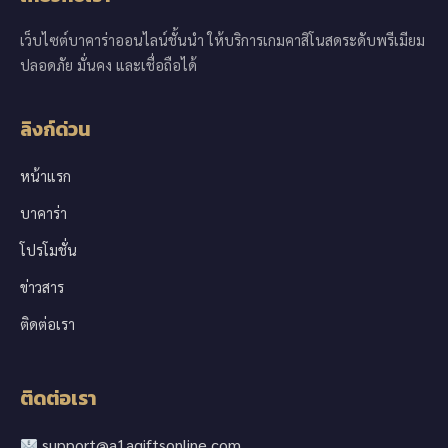
เว็บไซต์บาคาร่าออนไลน์ชั้นนำ ให้บริการเกมคาสิโนสดระดับพรีเมียม
ปลอดภัย มั่นคง และเชื่อถือได้
ลิงก์ด่วน
หน้าแรก
บาคาร่า
โปรโมชั่น
ข่าวสาร
ติดต่อเรา
ติดต่อเรา
support@a1agiftsonline.com