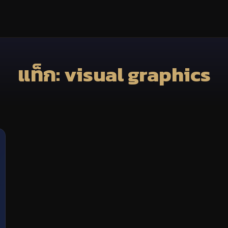
แท็ก: visual graphics