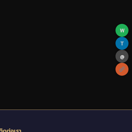
W
T
@
ติดต่อเรา