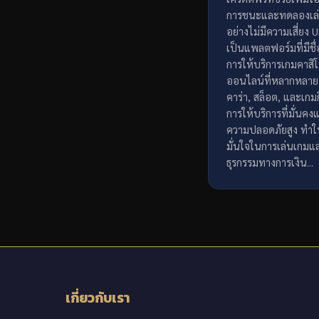
การชนะและทดลองเล
อย่างไม่มีความเสี่ยง 
เป็นแพลตฟอร์มที่มีชื่
การให้บริการเกมคาสิ
ออนไลน์ที่หลากหลาย 
คาร่า, สล็อต, และเกม
การให้บริการที่มั่นคง
ความปลอดภัยสูง ทำให้
มั่นใจในการเล่นเกม
ธุรกรรมทางการเงิน...
เกี่ยวกับเรา