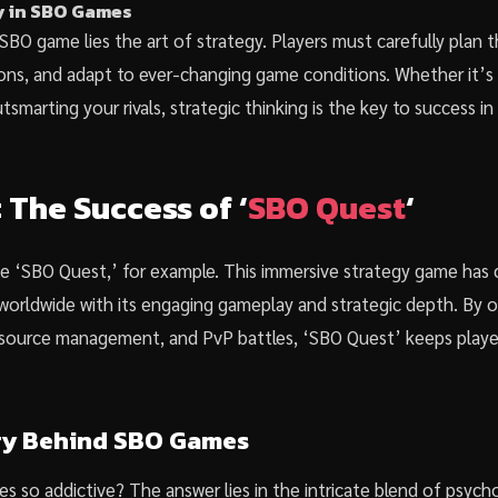
y in SBO Games
SBO game lies the art of strategy. Players must carefully plan t
ons, and adapt to ever-changing game conditions. Whether it’s
utsmarting your rivals, strategic thinking is the key to success 
 The Success of ‘
SBO Quest
‘
 ‘SBO Quest,’ for example. This immersive strategy game has 
 worldwide with its engaging gameplay and strategic depth. By o
resource management, and PvP battles, ‘SBO Quest’ keeps playe
gy Behind SBO Games
so addictive? The answer lies in the intricate blend of psyc