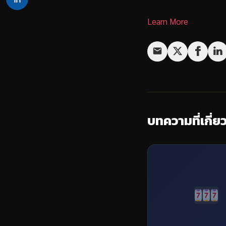
Learn More
บทความที่เกี่ย