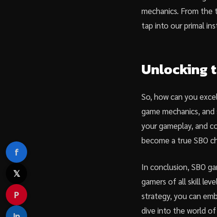
mechanics. From the t
tap into our primal in
Unlocking t
So, how can you excel
game mechanics, and s
your gameplay, and co
become a true SBO c
f
In conclusion, SBO ga
𝕏
gamers of all skill l
P
strategy, you can emba
dive into the world o
in