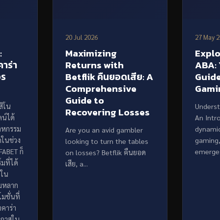
20 Jul 2026
27 May 
:
Maximizing
Explo
าร่า
Returns with
ABA: 
วร
Betflik คืนยอดเสีย: A
Guide
Comprehensive
Gami
Guide to
สิโน
Underst
Recovering Losses
น์ได้
An Intr
สาหกรรม
dynamic
Are you an avid gambler
ลกในช่วง
gaming,
looking to turn the tables
UFABET ก็
emerges
on losses? Betflik คืนยอด
ที่ได้
เสีย, a...
กใน
มหลาก
ั่นที่
คาร่า
โอกาสใน