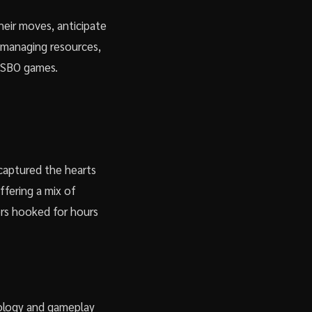
heir moves, anticipate
 managing resources,
in SBO games.
captured the hearts
ffering a mix of
rs hooked for hours
hology and gameplay