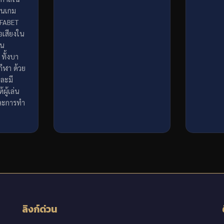
่นเกม
UFABET
อเสียงใน
โน
ทั้งบา
กีฬา ด้วย
และมี
ผู้เล่น
และการทำ
ลิงก์ด่วน