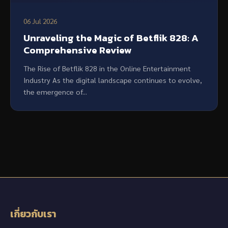
06 Jul 2026
Unraveling the Magic of Betflik 828: A
Comprehensive Review
The Rise of Betflik 828 in the Online Entertainment
Industry As the digital landscape continues to evolve,
the emergence of...
เกี่ยวกับเรา