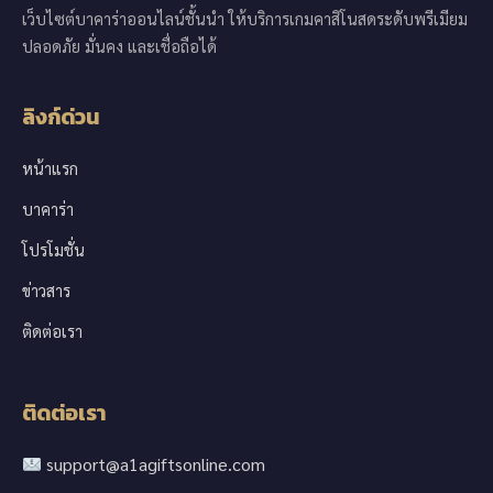
เว็บไซต์บาคาร่าออนไลน์ชั้นนำ ให้บริการเกมคาสิโนสดระดับพรีเมียม
ปลอดภัย มั่นคง และเชื่อถือได้
ลิงก์ด่วน
หน้าแรก
บาคาร่า
โปรโมชั่น
ข่าวสาร
ติดต่อเรา
ติดต่อเรา
support@a1agiftsonline.com