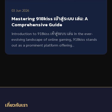
03 Jun 2026
Mastering 918kiss เข้าสู่ระบบ เล่น: A
Comprehensive Guide
Introduction to 918kiss เข้าสู่ระบบ เล่น In the ever-
evolving landscape of online gaming, 918kiss stands
out as a prominent platform offering...
เกี่ยวกับเรา